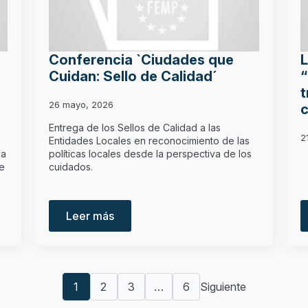
Conferencia `Ciudades que
L
Cuidan: Sello de Calidad´
“
t
26 mayo, 2026
c
Entrega de los Sellos de Calidad a las
2
Entidades Locales en reconocimiento de las
la
políticas locales desde la perspectiva de los
ue
cuidados.
Leer más
1
2
3
…
6
Siguiente