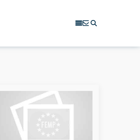
Search
for: