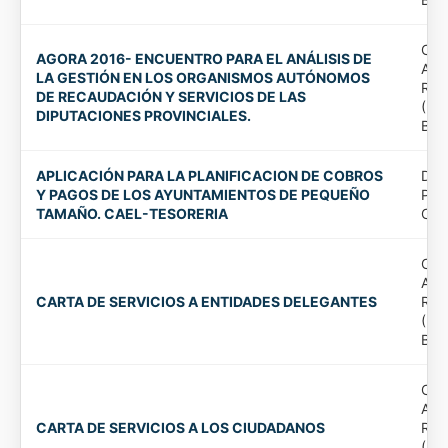
Org
AGORA 2016- ENCUENTRO PARA EL ANÁLISIS DE
Aut
LA GESTIÓN EN LOS ORGANISMOS AUTÓNOMOS
Rec
DE RECAUDACIÓN Y SERVICIOS DE LAS
(Di
DIPUTACIONES PROVINCIALES.
Bad
APLICACIÓN PARA LA PLANIFICACION DE COBROS
DIP
Y PAGOS DE LOS AYUNTAMIENTOS DE PEQUEÑO
PRO
TAMAÑO. CAEL-TESORERIA
CAD
Org
Aut
CARTA DE SERVICIOS A ENTIDADES DELEGANTES
Rec
(Di
Bad
Org
Aut
CARTA DE SERVICIOS A LOS CIUDADANOS
Rec
(Di