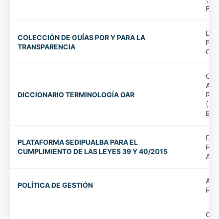
Bad
Dip
COLECCIÓN DE GUÍAS POR Y PARA LA
Prov
TRANSPARENCIA
Cast
Org
Aut
DICCIONARIO TERMINOLOGÍA OAR
Rec
(Di
Bad
Dip
PLATAFORMA SEDIPUALBA PARA EL
Prov
CUMPLIMIENTO DE LAS LEYES 39 Y 40/2015
Alb
Ayu
POLÍTICA DE GESTIÓN
Pic
Org