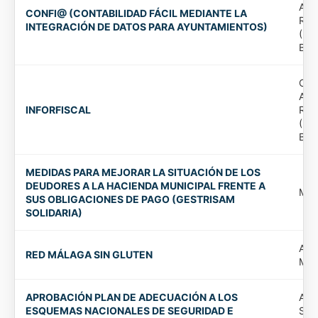
Aut
CONFI@ (CONTABILIDAD FÁCIL MEDIANTE LA
Rec
INTEGRACIÓN DE DATOS PARA AYUNTAMIENTOS)
(Di
Bad
Org
Aut
INFORFISCAL
Rec
(Di
Bad
MEDIDAS PARA MEJORAR LA SITUACIÓN DE LOS
DEUDORES A LA HACIENDA MUNICIPAL FRENTE A
MA
SUS OBLIGACIONES DE PAGO (GESTRISAM
SOLIDARIA)
Ayu
RED MÁLAGA SIN GLUTEN
Mál
APROBACIÓN PLAN DE ADECUACIÓN A LOS
Ayu
ESQUEMAS NACIONALES DE SEGURIDAD E
Sant