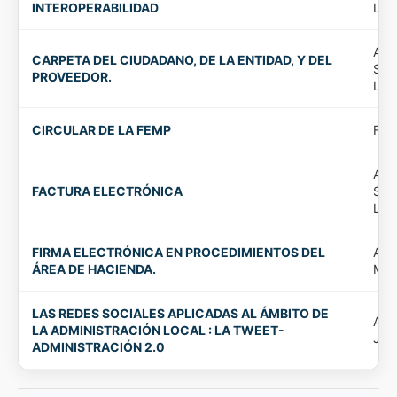
INTEROPERABILIDAD
Llo
Ayu
CARPETA DEL CIUDADANO, DE LA ENTIDAD, Y DEL
Sant
PROVEEDOR.
Llo
CIRCULAR DE LA FEMP
FE
Ayu
FACTURA ELECTRÓNICA
Sant
Llo
FIRMA ELECTRÓNICA EN PROCEDIMIENTOS DEL
Ayu
ÁREA DE HACIENDA.
Mol
LAS REDES SOCIALES APLICADAS AL ÁMBITO DE
Ayu
LA ADMINISTRACIÓN LOCAL : LA TWEET-
Jun
ADMINISTRACIÓN 2.0