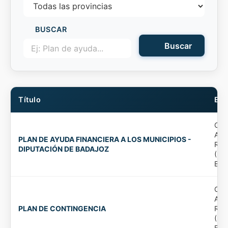
BUSCAR
Buscar
Título
Ent
Org
Aut
PLAN DE AYUDA FINANCIERA A LOS MUNICIPIOS -
Rec
DIPUTACIÓN DE BADAJOZ
(Di
Bad
Org
Aut
PLAN DE CONTINGENCIA
Rec
(Di
Bad