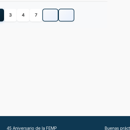
3
4
7
45 Aniversario de la FEMP
Buenas práct