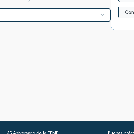
Con
45 Aniversario de la FEMP
Buenas práct