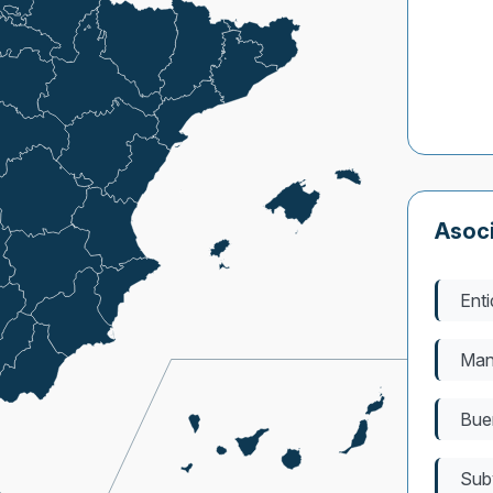
Asoc
Enti
Man
Bue
Sub