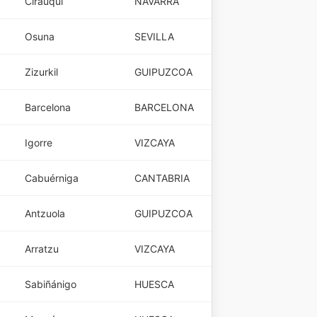
Cirauqui
NAVARRA
Osuna
SEVILLA
Zizurkil
GUIPUZCOA
Barcelona
BARCELONA
Igorre
VIZCAYA
Cabuérniga
CANTABRIA
Antzuola
GUIPUZCOA
Arratzu
VIZCAYA
Sabiñánigo
HUESCA