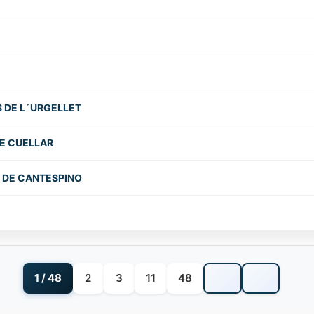
 DE L´URGELLET
DE CUELLAR
O DE CANTESPINO
1 / 48
2
3
11
48