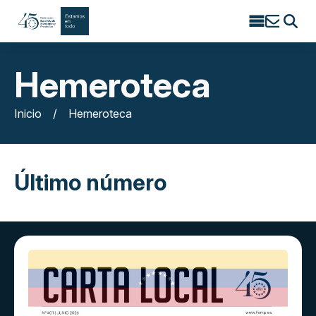
Search
for:
Hemeroteca
Inicio
/
Hemeroteca
Último número