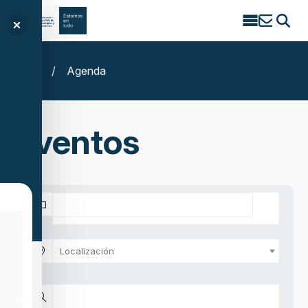
Search
for:
Inicio
/
Agenda
Eventos
Localización