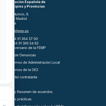
Federación Española de
Municipios y Provincias
Calle Nuncio, 8
28005 Madrid
España
femp@femp.es
tel. +34 91 364 37 00
fax. +34 91 365 54 82
45 Aniversario de la FEMP
Canal de Denuncias
Cuadernos de Administración Local
Cuadernos de la OICI
Perfil del contratante
EDINT
Actas y Resumen de acuerdos
Buenas prácticas