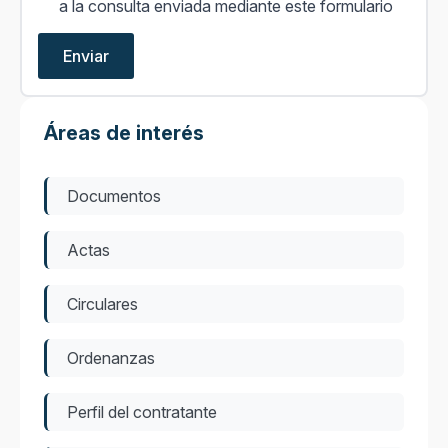
[comunicaciones]
a la consulta enviada mediante este formulario
*
*
Enviar
Áreas de interés
Documentos
Actas
Circulares
Ordenanzas
Perfil del contratante