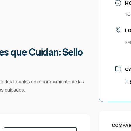
H
10
L
FE
s que Cuidan: Sello
C
tidades Locales en reconocimiento de las
los cuidados.
COMPAR