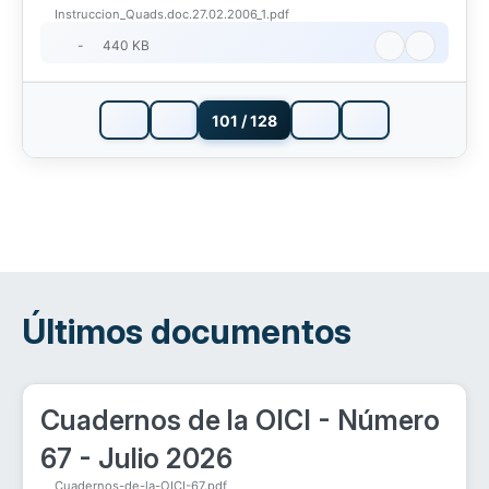
Instruccion_Quads.doc.27.02.2006_1.pdf
-
440 KB
101 / 128
Últimos documentos
Cuadernos de la OICI - Número
67 - Julio 2026
Cuadernos-de-la-OICI-67.pdf