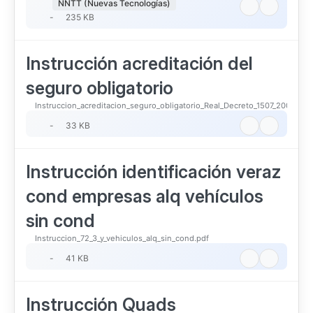
NNTT (Nuevas Tecnologías)
-
235 KB
Instrucción acreditación del
seguro obligatorio
Instruccion_acreditacion_seguro_obligatorio_Real_Decreto_1507_20081.pd
-
33 KB
Instrucción identificación veraz
cond empresas alq vehículos
sin cond
Instruccion_72_3_y_vehiculos_alq_sin_cond.pdf
-
41 KB
Instrucción Quads