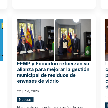
FEMP y Ecovidrio refuerzan su
L
alianza para mejorar la gestión
c
municipal de residuos de
p
envases de vidrio
c
d
22 junio, 2026
1
Noticias
El acuerdo recoge la celebración de una