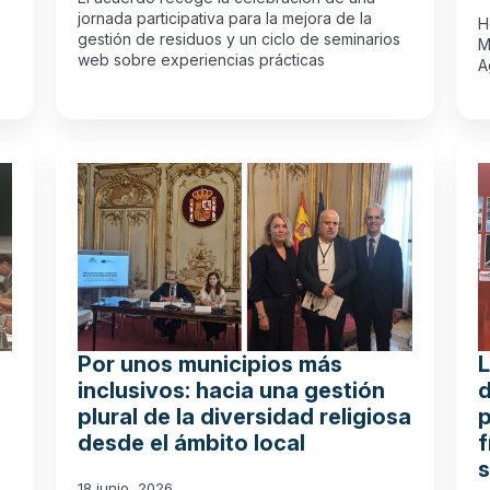
jornada participativa para la mejora de la
H
gestión de residuos y un ciclo de seminarios
M
web sobre experiencias prácticas
A
Por unos municipios más
L
inclusivos: hacia una gestión
d
plural de la diversidad religiosa
p
desde el ámbito local
f
s
18 junio, 2026