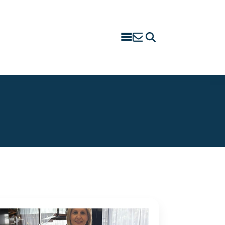
Search
for: