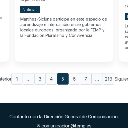
1
Noticias
ue
Martínez-Sicluna participa en este espacio de
aprendizaje e intercambio entre gobiernos
L
locales europeos, organizado por la FEMP y
s
la Fundación Pluralismo y Convivencia
c
a
a
terior
1
…
3
4
5
6
7
…
213
Siguie
Contacto con la Dirección General de Comunicación:
✉
comunicacion@femp.es