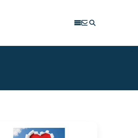
Search
for: