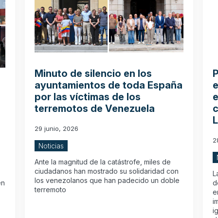
Minuto de silencio en los
P
ayuntamientos de toda España
e
por las víctimas de los
e
terremotos de Venezuela
29 junio, 2026
2
Noticias
Ante la magnitud de la catástrofe, miles de
ciudadanos han mostrado su solidaridad con
L
los venezolanos que han padecido un doble
en
d
terremoto
e
i
i