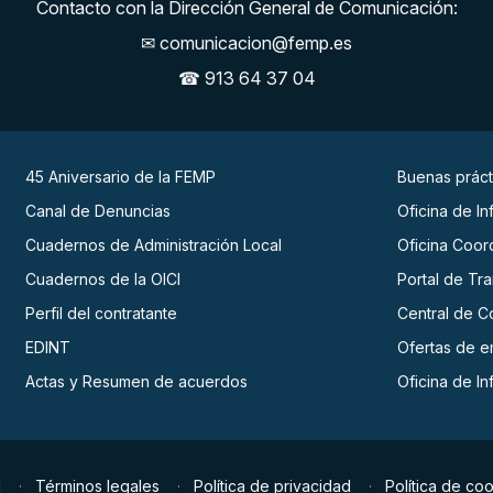
Contacto con la Dirección General de Comunicación:
✉
comunicacion@femp.es
☎
913 64 37 04
45 Aniversario de la FEMP
Buenas práct
Canal de Denuncias
Oficina de I
Cuadernos de Administración Local
Oficina Coor
Cuadernos de la OICI
Portal de Tr
Perfil del contratante
Central de C
EDINT
Ofertas de 
Actas y Resumen de acuerdos
Oficina de I
d
Términos legales
Política de privacidad
Política de co