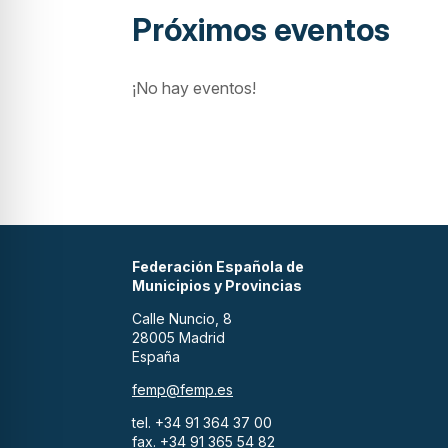
Próximos eventos
¡No hay eventos!
Federación Española de
Municipios y Provincias
Calle Nuncio, 8
28005 Madrid
España
femp@femp.es
tel. +34 91 364 37 00
fax. +34 91 365 54 82