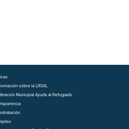
icas
nformación sobre la LRSAL
dinación Municipal Ayuda al Refugiado
ansparencia
ontratación
empleo