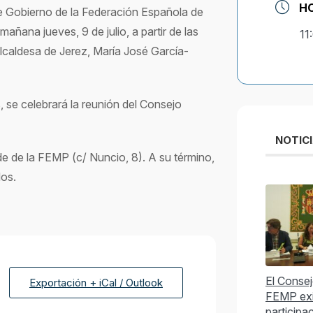
H
de Gobierno de la Federación Española de
ñana jueves, 9 de julio, a partir de las
11
lcaldesa de Jerez, María José García-
s, se celebrará la reunión del Consejo
NOTIC
e de la FEMP (c/ Nuncio, 8). A su término,
dos.
El Consejo
Exportación + iCal / Outlook
FEMP exi
participa