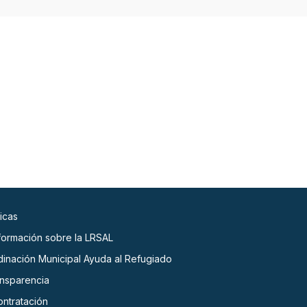
icas
nformación sobre la LRSAL
dinación Municipal Ayuda al Refugiado
ansparencia
ontratación