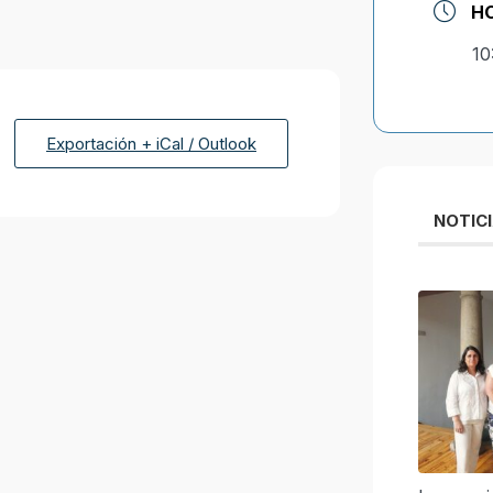
H
10
Exportación + iCal / Outlook
NOTIC