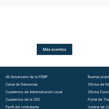
Más eventos
45 Aniversario de la FEMP
Buenas práct
Canal de Denuncias
Oficina de I
Cuadernos de Administración Local
Oficina Coor
Cuadernos de la OICI
Portal de Tr
Perfil del contratante
Central de C