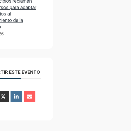
cipios reclaman
rsos para adaptar
ios al
iento de la
n
026
TIR ESTE EVENTO