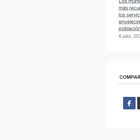
Los muni
más recu
los servic
envejecim
població
6 julio, 2
COMPAR