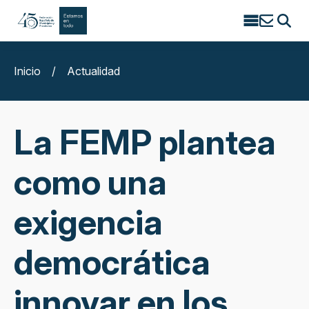
Search
for:
Inicio
/
Actualidad
La FEMP plantea
como una
exigencia
democrática
innovar en los