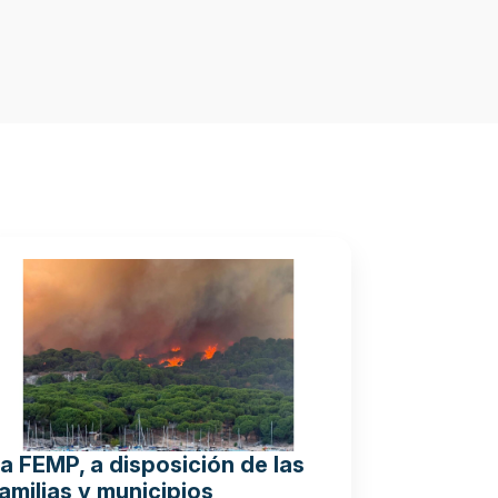
a FEMP, a disposición de las
amilias y municipios