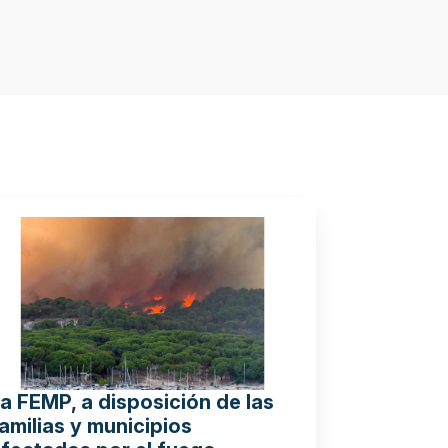
a FEMP, a disposición de las
amilias y municipios