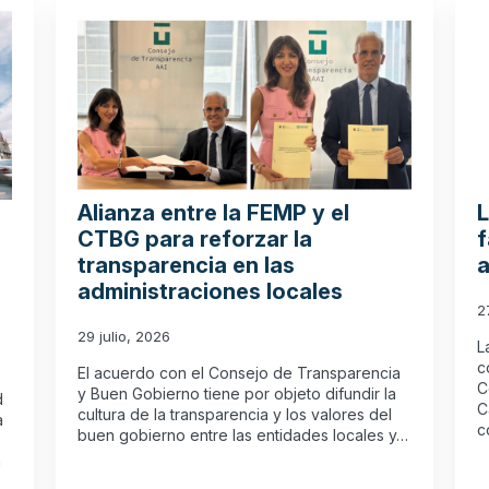
Alianza entre la FEMP y el
L
CTBG para reforzar la
f
transparencia en las
a
administraciones locales
2
29 julio, 2026
L
c
El acuerdo con el Consejo de Transparencia
C
y Buen Gobierno tiene por objeto difundir la
d
C
cultura de la transparencia y los valores del
a
c
buen gobierno entre las entidades locales y…
n