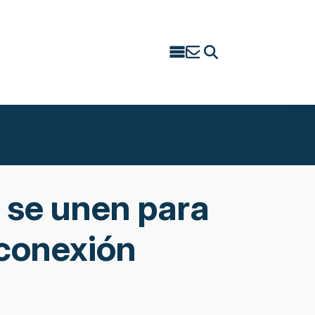
Search
for:
 se unen para
rconexión