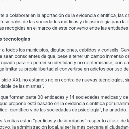
 a colaborar en la aportación de la evidencia científica, las c
fesionales de las sociedades médicas y de psicología para la imp
as recogidas en el marco de este convenio entre las entidades
s tecnologías
gar a todos los municipios, diputaciones, cabildos y consells, 
ue sean conscientes de que, pese a tener un campo inmenso de 
opiado para no perder su identidad y no contaminarse, con cap
a limitar su propia libertad al convertirse en adictos por uso d
no siglo XXI, no estamos no en contra de nuevas tecnologías, 
dable de las mismas”.
la que forman parte 30 entidades y 14 sociedades médicas y de
 que propone está basado en la evidencia científica por unani
o, científico y de las sociedades de psicología”, ha añadido.
s familias están “perdidas y desbordadas” respecto al uso de 
otivo, la administración local, al ser la más cercana al ciudad