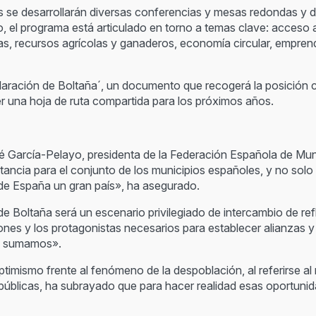
s se desarrollarán diversas conferencias y mesas redondas y d
o, el programa está articulado en torno a temas clave: acceso a 
ras, recursos agrícolas y ganaderos, economía circular, emprend
eclaración de Boltaña´, un documento que recogerá la posición 
cer una hoja de ruta compartida para los próximos años.
sé García-Pelayo, presidenta de la Federación Española de Mun
tancia para el conjunto de los municipios españoles, y no so
de España un gran país», ha asegurado.
e Boltaña será un escenario privilegiado de intercambio de ref
ones y los protagonistas necesarios para establecer alianzas 
s, sumamos».
imismo frente al fenómeno de la despoblación, al referirse a
 públicas, ha subrayado que para hacer realidad esas oportuni