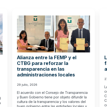
Alianza entre la FEMP y el
L
CTBG para reforzar la
f
transparencia en las
a
administraciones locales
2
29 julio, 2026
L
c
El acuerdo con el Consejo de Transparencia
C
y Buen Gobierno tiene por objeto difundir la
d
C
cultura de la transparencia y los valores del
a
c
buen gobierno entre las entidades locales y…