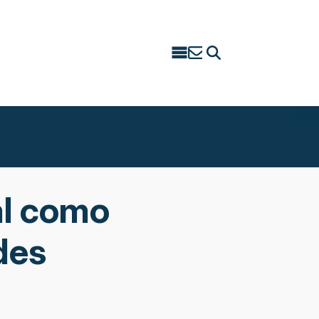
Search
for:
al como
des