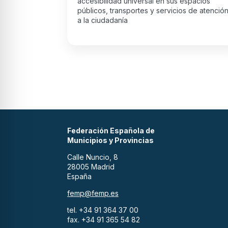
accesibilidad universal en sus espacios
públicos, transportes y servicios de atenció
a la ciudadanía
Federación Española de
Municipios y Provincias
Calle Nuncio, 8
28005 Madrid
España
femp@femp.es
tel. +34 91 364 37 00
fax. +34 91 365 54 82