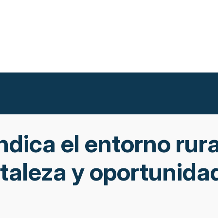
ndica el entorno rur
rtaleza y oportunida