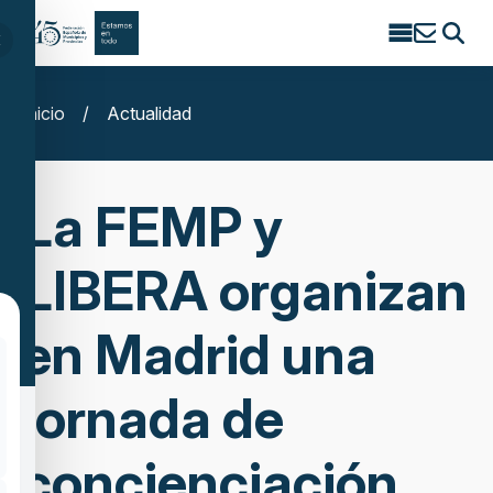
Search
for:
Inicio
/
Actualidad
La FEMP y
LIBERA organizan
en Madrid una
jornada de
concienciación