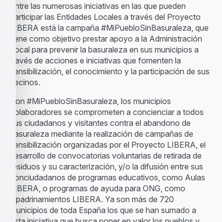
Entre las numerosas iniciativas en las que pueden
participar las Entidades Locales a través del Proyecto
LIBERA está la campaña #MiPuebloSinBasuraleza, que
tiene como objetivo prestar apoyo a la Administración
Local para prevenir la basuraleza en sus municipios a
través de acciones e iniciativas que fomenten la
sensibilización, el conocimiento y la participación de sus
vecinos.
Con #MiPuebloSinBasuraleza, los municipios
colaboradores se comprometen a concienciar a todos
sus ciudadanos y visitantes contra el abandono de
basuraleza mediante la realización de campañas de
sensibilización organizadas por el Proyecto LIBERA, el
desarrollo de convocatorias voluntarias de retirada de
residuos y su caracterización, y/o la difusión entre sus
conciudadanos de programas educativos, como Aulas
LIBERA, o programas de ayuda para ONG, como
Apadrinamientos LIBERA. Ya son más de 720
municipios de toda España los que se han sumado a
esta iniciativa que busca poner en valor los pueblos y