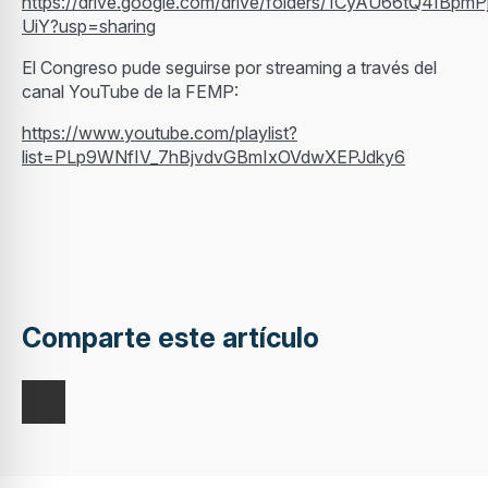
https://drive.google.com/drive/folders/1CyAU66tQ4IBpm
UiY?usp=sharing
El Congreso pude seguirse por streaming a través del
canal YouTube de la FEMP:
https://www.youtube.com/playlist?
list=PLp9WNfIV_7hBjvdvGBmIxOVdwXEPJdky6
Comparte este artículo