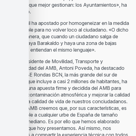
Entidades que mejor gestionan: los Ayuntamientos», ha
remarcado.
Alfonso Gil ha apostado por homogeneizar en la medida
de lo posible para no volver loco al ciudadano. «O dicho
de otra manera, que cuando un ciudadano salga de
Bilbao y vaya Barakaldo y haya una zona de bajas
emisiones, entiendan el mismo lenguaje».
El Vicepresidente de Movilidad, Transporte y
Sostenibilidad del AMB, Antoni Poveda, ha destacado
que «la ZBE Rondas BCN, la más grande del sur de
Europa y que incluye a casi 2 millones de habitantes, ha
supuesto una apuesta firme y decidida del AMB para
reducir la contaminación atmosférica y mejorar la calidad
del aire y la calidad de vida de nuestros conciudadanos.
Desde el AMB creemos que, por sus características, es
extrapolable a cualquier urbe de España de tamaño
grande o mediano. Es por ello que hemos elaborado
esta Guía que hoy presentamos. Así mismo, nos
ofrecemos a compartir la experiencia técnica con todos