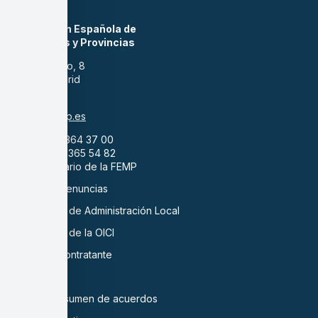
Federación Española de
Municipios y Provincias
Calle Nuncio, 8
28005 Madrid
España
femp@femp.es
tel. +34 91 364 37 00
fax. +34 91 365 54 82
45 Aniversario de la FEMP
Canal de Denuncias
Cuadernos de Administración Local
Cuadernos de la OICI
Perfil del contratante
EDINT
Actas y Resumen de acuerdos