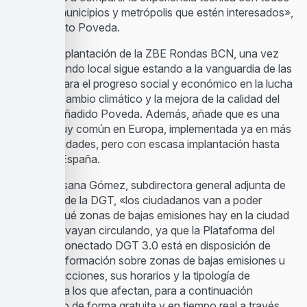
aquellos municipios y metrópolis que estén interesados»,
ha expuesto Poveda.
«Con la implantación de la ZBE Rondas BCN, una vez
más, el mundo local sigue estando a la vanguardia de las
medidas para el progreso social y económico en la lucha
contra el cambio climático y la mejora de la calidad del
aire», ha añadido Poveda. Además, añade que es una
medida muy común en Europa, implementada ya en más
de 200 ciudades, pero con escasa implantación hasta
ahora en España.
Según Susana Gómez, subdirectora general adjunta de
Vehículos de la DGT, «los ciudadanos van a poder
conocer qué zonas de bajas emisiones hay en la ciudad
por la que vayan circulando, ya que la Plataforma del
vehículo conectado DGT 3.0 está en disposición de
recibir la información sobre zonas de bajas emisiones u
otras restricciones, sus horarios y la tipología de
vehículos a los que afectan, para a continuación
compartirlo de forma gratuita y en tiempo real a través