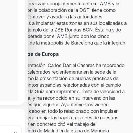
El manual, realizado conjuntamente entre el AMB y la
FEMP y con la colaboración de la DGT, tiene como
objetivo promover y ayudar a las autoridades
municipales a implantar estas zonas en sus localidades a
partir del ejemplo de la ZBE Rondas BCN. Ésta ha sido
creada y liderada por el AMB junto con los cinco
municipios de la metrópolis de Barcelona que la integran.
A la cabeza de Europa
En la presentación, Carlos Daniel Casares ha recordado
los actos celebrados recientemente en la sede de la
FEMP, como la presentación de buenas prácticas de
Ayuntamientos españoles relacionadas con el cambio
climático y la Guía para implantar el límite de velocidad a
30 km hora, y ha reconocido en su intervención las
actuaciones que algunos Ayuntamientos vienen
llevando a cabo en todo lo relacionado con impulsar
medidas para rebajar las bajas emisiones de nuestras
ciudades y en concreto citó «el trabajo del
Ayuntamiento de Madrid en la etapa de Manuela