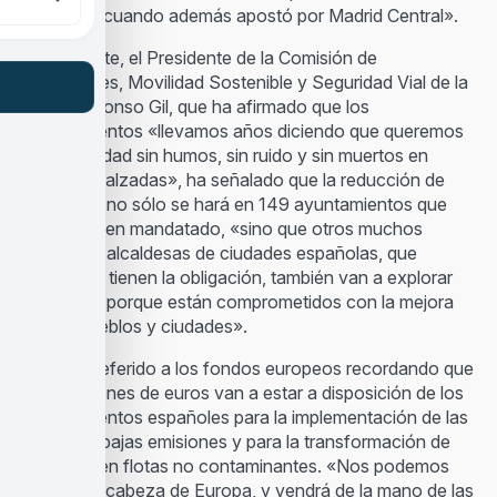
Carmena, cuando además apostó por Madrid Central».
Por su parte, el Presidente de la Comisión de
Transportes, Movilidad Sostenible y Seguridad Vial de la
FEMP, Alfonso Gil, que ha afirmado que los
Ayuntamientos «llevamos años diciendo que queremos
una movilidad sin humos, sin ruido y sin muertos en
nuestras calzadas», ha señalado que la reducción de
emisiones no sólo se hará en 149 ayuntamientos que
hoy lo tienen mandatado, «sino que otros muchos
alcaldes y alcaldesas de ciudades españolas, que
incluso no tienen la obligación, también van a explorar
estas vías porque están comprometidos con la mejora
de sus pueblos y ciudades».
Gil se ha referido a los fondos europeos recordando que
1.500 millones de euros van a estar a disposición de los
Ayuntamientos españoles para la implementación de las
zonas de bajas emisiones y para la transformación de
las flotas en flotas no contaminantes. «Nos podemos
poner a la cabeza de Europa, y vendrá de la mano de las