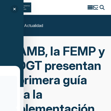
Search
for:
Inicio
/
Actualidad
El AMB, la FEMP y
la DGT presentan
la primera guía
para la
implementación