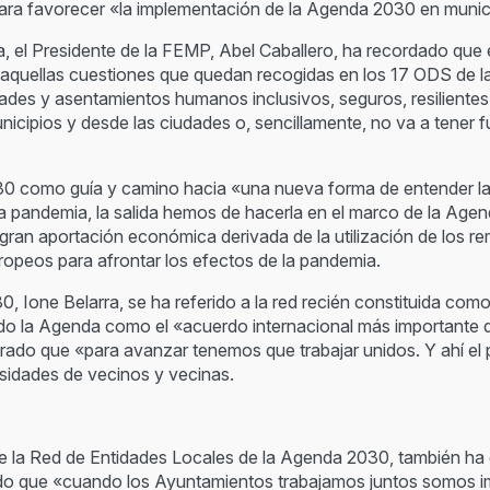
ra favorecer «la implementación de la Agenda 2030 en munici
a, el Presidente de la FEMP, Abel Caballero, ha recordado que e
 aquellas cuestiones que quedan recogidas en los 17 ODS de 
ades y asentamientos humanos inclusivos, seguros, resilientes
icipios y desde las ciudades o, sencillamente, no va a tener f
2030 como guía y camino hacia «una nueva forma de entender 
a pandemia, la salida hemos de hacerla en el marco de la Ag
 gran aportación económica derivada de la utilización de los r
ropeos para afrontar los efectos de la pandemia.
, Ione Belarra, se ha referido a la red recién constituida co
do la Agenda como el «acuerdo internacional más importante 
rado que «para avanzar tenemos que trabajar unidos. Y ahí el
sidades de vecinos y vecinas.
 de la Red de Entidades Locales de la Agenda 2030, también ha
do que «cuando los Ayuntamientos trabajamos juntos somos i