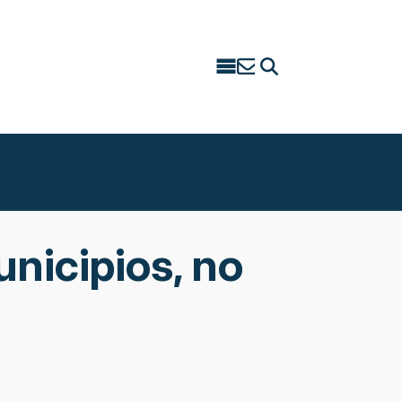
Search
for:
nicipios, no