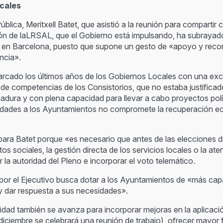
ocales
 Pública, Meritxell Batet, que asistió a la reunión para comparti
ión de laLRSAL, que el Gobierno está impulsando, ha subrayado
bre en Barcelona, puesto que supone un gesto de «apoyo y reco
encia».
rcado los últimos años de los Gobiernos Locales con una excep
e competencias de los Consistorios, que no estaba justificado
dura y con plena capacidad para llevar a cabo proyectos pol
cidades a los Ayuntamientos no compromete la recuperación e
 para Batet porque «es necesario que antes de las elecciones
s sociales, la gestión directa de los servicios locales o la at
 la autoridad del Pleno e incorporar el voto telemático.
por el Ejecutivo busca dotar a los Ayuntamientos de «más c
 y dar respuesta a sus necesidades».
lidad también se avanza para incorporar mejoras en la aplicaci
iciembre se celebrará una reunión de trabajo), ofrecer mayor fle