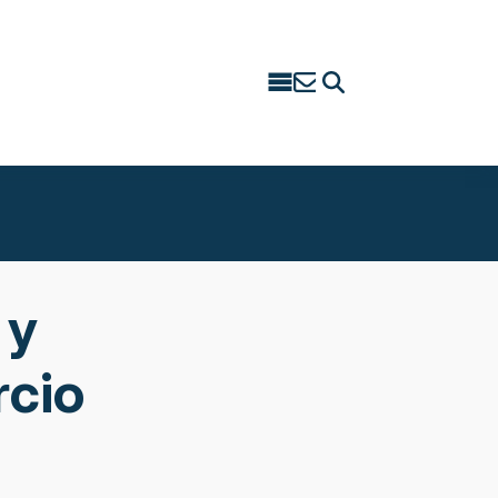
Search
for:
 y
rcio