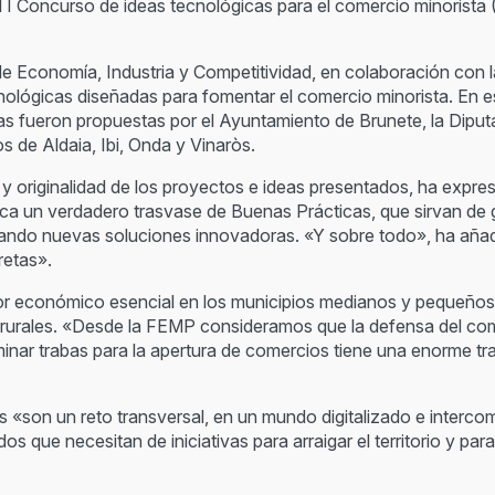
el I Concurso de ideas tecnológicas para el comercio minorista
de Economía, Industria y Competitividad, en colaboración con
nológicas diseñadas para fomentar el comercio minorista. En es
s fueron propuestas por el Ayuntamiento de Brunete, la Diput
s de Aldaia, Ibi, Onda y Vinaròs.
ad y originalidad de los proyectos e ideas presentados, ha expr
ca un verdadero trasvase de Buenas Prácticas, que sirvan de g
tando nuevas soluciones innovadoras. «Y sobre todo», ha aña
retas».
otor económico esencial en los municipios medianos y pequeño
as rurales. «Desde la FEMP consideramos que la defensa del com
minar trabas para la apertura de comercios tiene una enorme tr
s «son un reto transversal, en un mundo digitalizado e inte
que necesitan de iniciativas para arraigar el territorio y para 