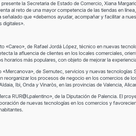
o presente la Secretaria de Estado de Comercio, Xiana Margar
enta al reto de una mayor competencia de las tiendas en línea,
señalado que «debemos ayudar, acompañar y facilitar a nuest
 digitales».
cto «Careo», de Rafael Jordá López, técnico en nuevas tecnol
ecta la afluencia de clientes en los locales comerciales, orien
os horarios más populares, con objeto de mejorar la experienc
o «Mercanova», de Sernutec, servicios y nuevas tecnologías S
n reorganizar los procesos de negocio en los comercios de lo
Aldaia, Ibi, Onda y Vinaròs, en las provincias de Valencia, Alica
Merca RUR@Lpalentino», de la Diputación de Palencia. El proye
corporación de nuevas tecnologías en los comercios y favorecien
habitantes.