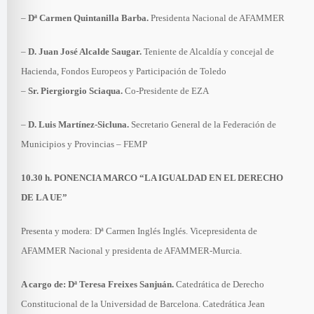
–
Dª Carmen Quintanilla Barba.
Presidenta Nacional de AFAMMER
–
D. Juan José Alcalde Saugar.
Teniente de Alcaldía y concejal de
Hacienda, Fondos Europeos y Participación de Toledo
–
Sr. Piergiorgio Sciaqua.
Co-Presidente de EZA
–
D. Luis Martínez-Sicluna.
Secretario General de la Federación de
Municipios y Provincias – FEMP
10.30 h. PONENCIA MARCO “LA IGUALDAD EN EL DERECHO
DE LA UE”
Presenta y modera: Dª Carmen Inglés Inglés. Vicepresidenta de
AFAMMER Nacional y presidenta de AFAMMER-Murcia.
A cargo de: Dª Teresa Freixes Sanjuán.
Catedrática de Derecho
Constitucional de la Universidad de Barcelona. Catedrática Jean