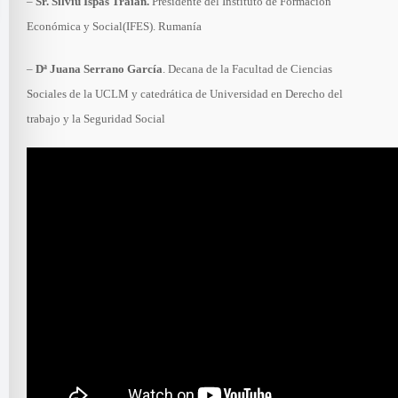
–
Sr. Silviu Ispas Traian.
Presidente del Instituto de Formación
Económica y Social(IFES). Rumanía
–
Dª Juana Serrano García
. Decana de la Facultad de Ciencias
Sociales de la UCLM y catedrática de Universidad en Derecho del
trabajo y la Seguridad Social