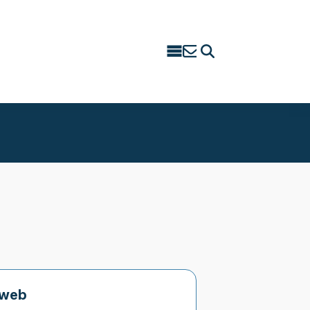
Search
for:
 web