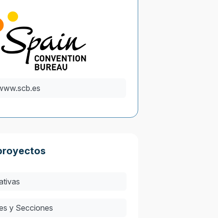
www.scb.es
proyectos
iativas
es y Secciones