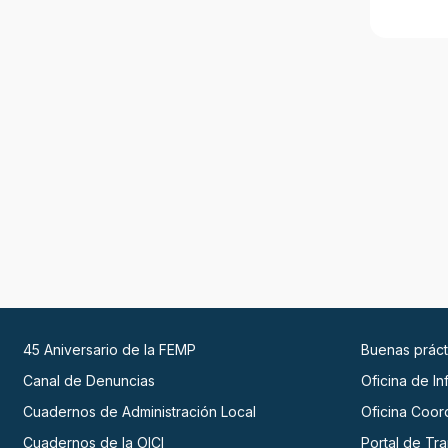
45 Aniversario de la FEMP
Buenas práct
Canal de Denuncias
Oficina de I
Cuadernos de Administración Local
Oficina Coor
Cuadernos de la OICI
Portal de Tr