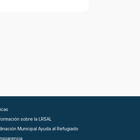
icas
nformación sobre la LRSAL
dinación Municipal Ayuda al Refugiado
ansparencia