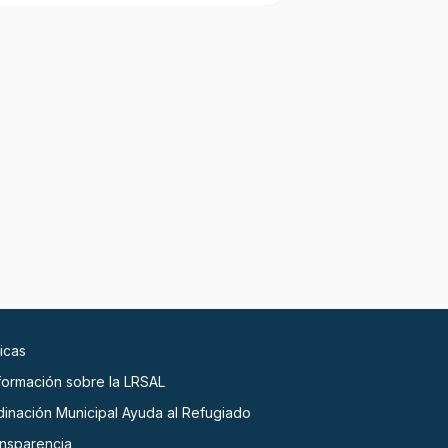
icas
nformación sobre la LRSAL
dinación Municipal Ayuda al Refugiado
ansparencia