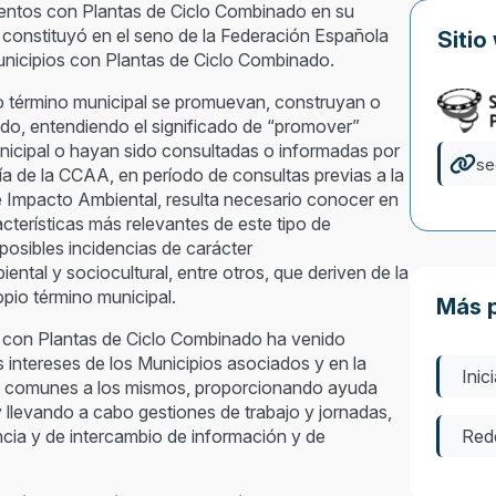
amientos con Plantas de Ciclo Combinado en su
e constituyó en el seno de la Federación Española
Sitio
unicipios con Plantas de Ciclo Combinado.
 término municipal se promuevan, construyan o
do, entendiendo el significado de “promover”
nicipal o hayan sido consultadas o informadas por
se
ía de la CCAA, en período de consultas previas a la
e Impacto Ambiental, resulta necesario conocer en
cterísticas más relevantes de este tipo de
 posibles incidencias de carácter
ental y sociocultural, entre otros, que deriven de la
opio término municipal.
Más 
s con Plantas de Ciclo Combinado ha venido
s intereses de los Municipios asociados y en la
Inic
as comunes a los mismos, proporcionando ayuda
 llevando a cabo gestiones de trabajo y jornadas,
ncia y de intercambio de información y de
Red