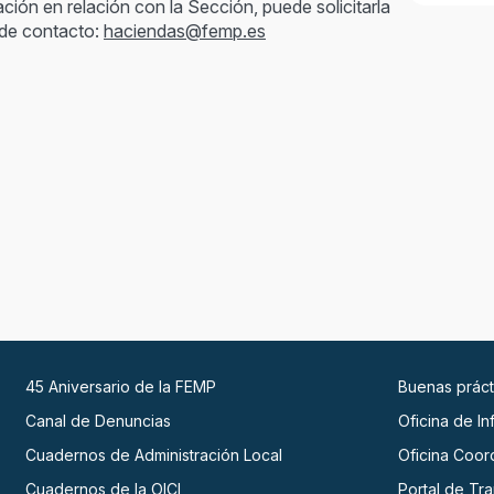
ción en relación con la Sección, puede solicitarla
n de contacto:
haciendas@femp.es
45 Aniversario de la FEMP
Buenas práct
Canal de Denuncias
Oficina de I
Cuadernos de Administración Local
Oficina Coor
Cuadernos de la OICI
Portal de Tr