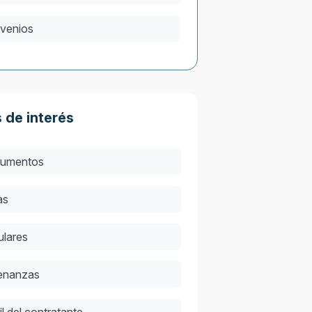
venios
 de interés
umentos
as
ulares
enanzas
il del contratante