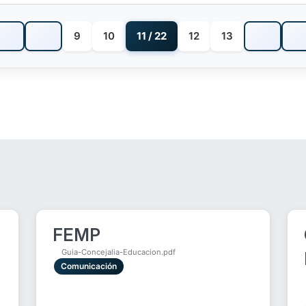
9
10
11 / 22
12
13
FEMP
Guia-Concejalia-Educacion.pdf
Comunicación