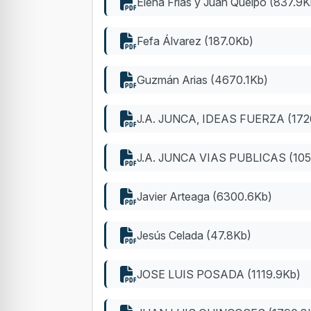
Elena Frías y Juan Queipo (837.9K
Fefa Álvarez (187.0Kb)
Guzmán Arias (4670.1Kb)
J.A. JUNCA, IDEAS FUERZA (172
J.A. JUNCA VIAS PUBLICAS (105
Javier Arteaga (6300.6Kb)
Jesús Celada (47.8Kb)
JOSE LUIS POSADA (1119.9Kb)