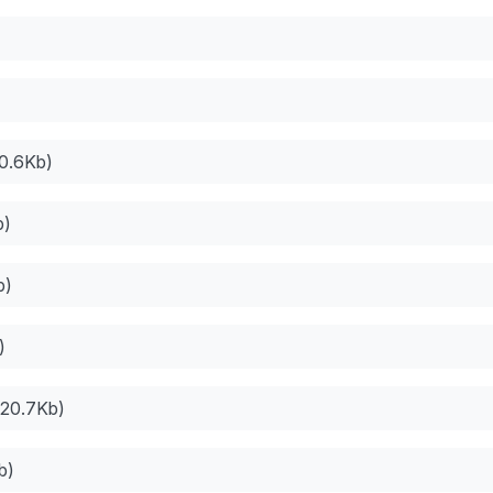
0.6Kb)
b)
b)
)
820.7Kb)
b)