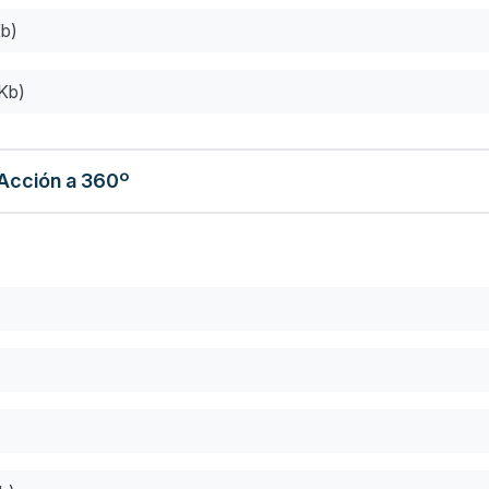
Kb)
Kb)
 Acción a 360º