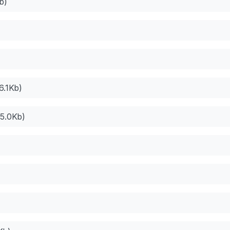
b)
6.1Kb)
5.0Kb)