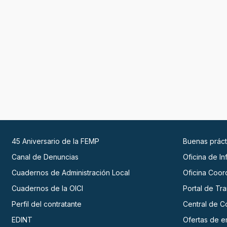
45 Aniversario de la FEMP
Buenas práct
Canal de Denuncias
Oficina de I
Cuadernos de Administración Local
Oficina Coor
Cuadernos de la OICI
Portal de Tr
Perfil del contratante
Central de C
EDINT
Ofertas de 