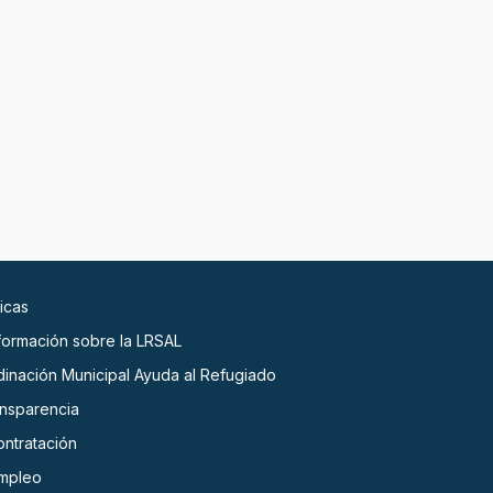
icas
nformación sobre la LRSAL
dinación Municipal Ayuda al Refugiado
ansparencia
ontratación
empleo