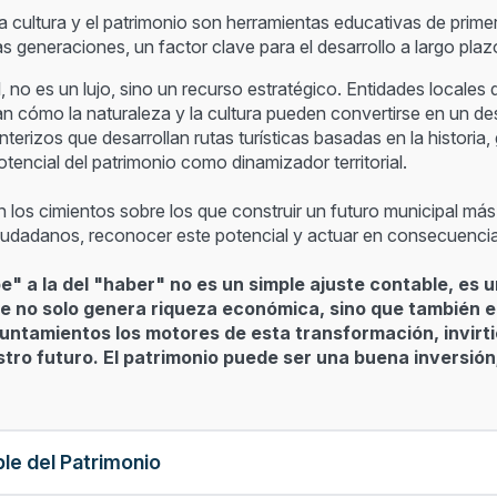
 cultura y el patrimonio son herramientas educativas de primer or
as generaciones, un factor clave para el desarrollo a largo plaz
l, no es un lujo, sino un recurso estratégico. Entidades locale
n cómo la naturaleza y la cultura pueden convertirse en un de
terizos que desarrollan rutas turísticas basadas en la historia,
tencial del patrimonio como dinamizador territorial.
on los cimientos sobre los que construir un futuro municipal má
iudadanos, reconocer este potencial y actuar en consecuencia
" a la del "haber" no es un simple ajuste contable, es u
e no solo genera riqueza económica, sino que también e
tamientos los motores de esta transformación, invirtie
ro futuro. El patrimonio puede ser una buena inversión;
ble del Patrimonio