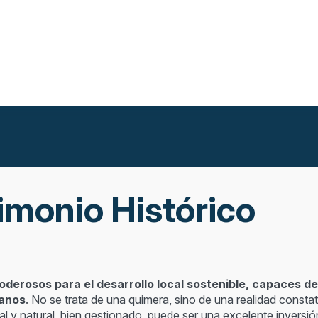
imonio Histórico
poderosos para el desarrollo local sostenible, capaces d
danos
. No se trata de una quimera, sino de una realidad constat
ral y natural, bien gestionado, puede ser una excelente inversió