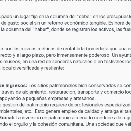
pado un lugar fijo en la columna del "debe" en los presupuest
a de gasto social sin un retorno económico tangible. Es hora 
a la columna del "haber", donde se registran los activos, las fu
ura con las mismas métricas de rentabilidad inmediata que una e
indirecto y a largo plazo, pero inmensamente poderoso. Un ayunt
us museos, en una red de senderos naturales o en festivales l
cal diversificada y resiliente:
de Ingresos:
Los sitios patrimoniales bien conservados se conv
a través de alojamiento, restauración, transporte y comercio 
s, apoyando a pequeñas empresas y artesanos.
 gestión del patrimonio requiere de profesionales especializado
bientales, etc.. Esto genera empleo de calidad y arraiga el tale
ocial:
La inversión en patrimonio a menudo conduce a la reg
ndo el orgullo y la cohesión comunitaria. Una sociedad que va