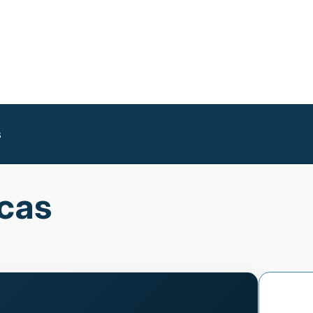
s
icas