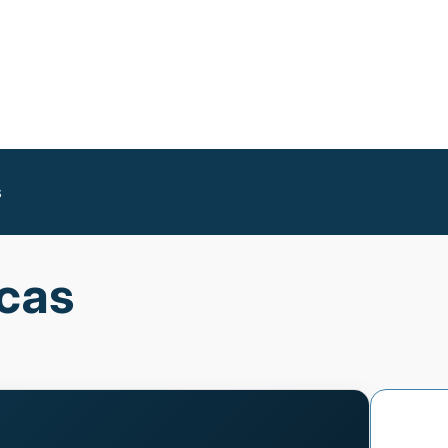
s
icas