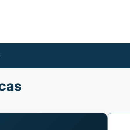
s
icas